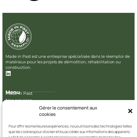
Made in Past est une entreprise spécialisée dans le réemploi de
matériaux pour les projets de démolition, réhabilitation ou
construction.
Menu
Made in Past
Nos services
Gérer le consentement aux
Vous êtes
cookies
Réalisations
Matériaux en stock
Pour offrir les meilleures expériences, nous utilisons des technologies telles
que les cookies pour stocker et/ou accéder aux informations des appareils.