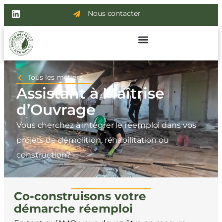
Nous contacter
Tous les métiers
Assistant à Maîtrise
d’Ouvrage
Vous cherchez à intégrer le réemploi dans vos
projets de démolition, réhabilitation ou
construction?
Co-construisons votre
démarche réemploi